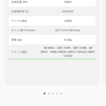
定格容量 (Ah)
230Ah
充放電倍率 (C)
0.5C/0.5C
サイクル寿命
≥6000
サイズ (W*L*H mm)
53.7*174.4*207.2mm
重量 (kg)
4.15kg
GB 38031、GB/T 31484、GB/T 31486、GB
テストと認証
38032、UN38.3 BIS(IS 16893-2-2018;IS 16893-
3-2018)