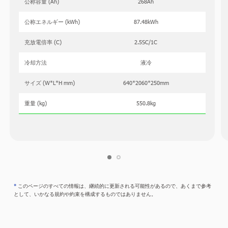
公称容量 (Ah)
268Ah
公称エネルギー (kWh)
87.48kWh
充放電倍率 (C)
2.5SC/1C
冷却方法
液冷
サイズ (W*L*H mm)
640*2060*250mm
重量 (kg)
550.8kg
*
このページのすべての情報は、継続的に更新される可能性があるので、あくまで参考
として、いかなる規約や約束を構成するものではありません。