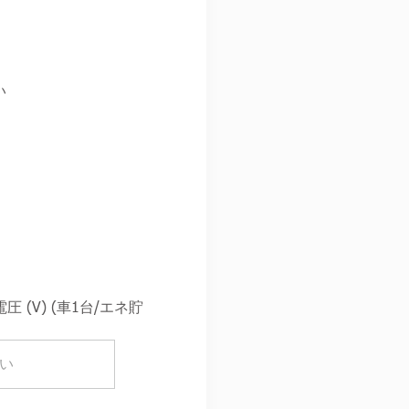
い
 (V) (車1台/エネ貯