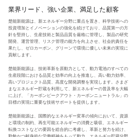
業界リード、強い企業、満足した顧客
楚能新能源は、新エネルギー分野に重点を置き、科学技術への
投資増加とイノベーションの強化を続けており、品質第一の方
針を堅持し、生産技術と製品品質を厳格に管理し、製品の研究
開発、運営管理、リスク管理の能力を向上させ、社会的責任を
果たし、ゼロカーボン、グリーンで環境に優しい未来の実現に
貢献します。
楚能新能源は、技術革新を原動力として、動力電池のすべての
生産段階における品質と効率の向上を推進し、高い動力効率、
高いプロジェクト品質、高度な開発調整を実現します。さまざ
まなエネルギー貯蔵を利用して、新エネルギーの普及率を大幅
に上げ、「カーボンピークアウト・カーボンニュートラル」の
目標の実現に重要な技術サポートを提供します。
楚能新能源は、国際的なエネルギー変革の傾向において、資源
と環境の制約、再生可能エネルギーの消費と吸収、エネルギー
転換コストなどの要因を総合的に考慮し、革新と努力を続け、
勤勉かつ献身的な労働精神をもって動力、エネルギー貯蔵分野