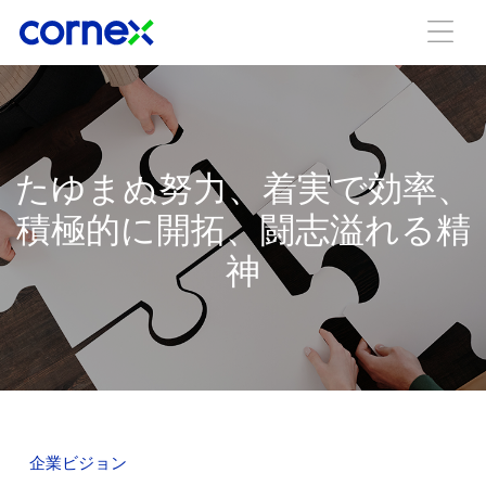
たゆまぬ努力、着実で効率、
積極的に開拓、闘志溢れる精
神
企業ビジョン