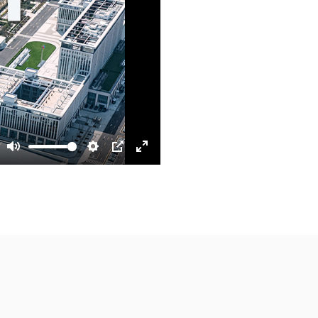
Mute
Settings
PIP
Enter
fullscreen