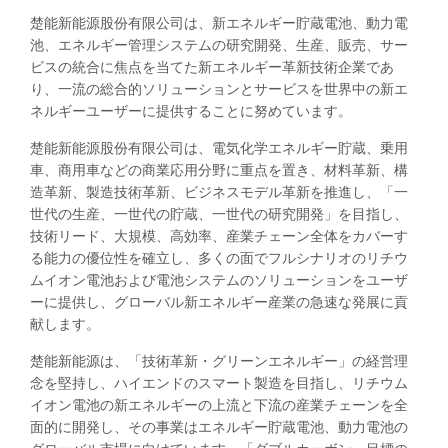
楚能新能源股份有限公司は、新エネルギー貯蔵電池、動力電
池、エネルギー管理システムの研究開発、生産、販売、サー
ビスの統合に焦点を当てた新エネルギー革新技術企業であ
り、一流の総合的ソリューションとサービスを世界中の新エ
ネルギーユーザーに提供することに努めています。
楚能新能源股份有限公司は、電気化学エネルギー貯蔵、乗用
車、商用車などの商業応用分野に重点を置き、材料革新、構
造革新、製造技術革新、ビジネスモデル革新を推進し、「一
世代の生産、一世代の貯蔵、一世代の研究開発」を目指し、
技術リード、大規模、高効率、産業チェーン全体をカバーす
る能力の優位性を確立し、多くの面でフルシナリオのリチウ
ムイオン電池および電池システムのソリューションをユーザ
ーに提供し、グローバル新エネルギー産業の急速な発展に貢
献します。
楚能新能源は、「技術革新・グリーンエネルギー」の経営理
念を堅持し、ハイエンドのスマート製造を目指し、リチウム
イオン電池の新エネルギーの上流と下流の産業チェーンを全
面的に開発し、その事業はエネルギー貯蔵電池、動力電池の