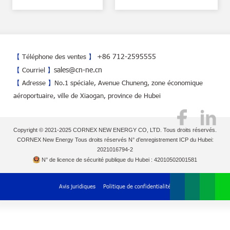
+86 712-2595555
【
Téléphone des ventes
】
sales@cn-ne.cn
【
Courriel
】
【
Adresse
】
No.1 spéciale, Avenue Chuneng, zone économique
aéroportuaire, ville de Xiaogan, province de Hubei
Copyright © 2021-2025 CORNEX NEW ENERGY CO, LTD. Tous droits réservés.
CORNEX New Energy Tous droits réservés N° d’enregistrement ICP du Hubei:
2021016794-2
N° de licence de sécurité publique du Hubei : 42010502001581
Avis juridiques
Politique de confidentialité